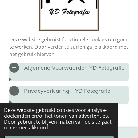
Deze website gebruikt functionele cookies om goed
te werken. Door verder te surfen ga je akkoord met
het gebruik hiervan.
Algemene Voorwaarden YD Fotografie
Privacyverklaring – YD Fotografie
© 2021 - 2026 YD Fotografie
Deze website gebruikt cookies voor analyse-
Powered by
JouwWeb
doeleinden en/of het tonen van advertenties.
Door gebruik te blijven maken van de site gaat
u hiermee akkoord.