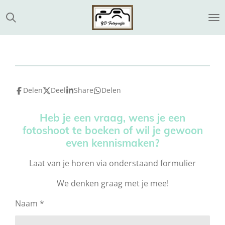
Ga
direct
naar
de
hoofdinhoud
Delen
Deel
Share
Delen
Heb je een vraag, wens je een
fotoshoot te boeken of wil je gewoon
even kennismaken?
Laat van je horen via onderstaand formulier
We denken graag met je mee!
Naam *