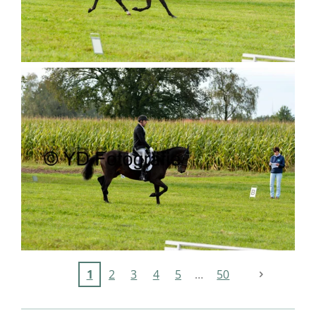
1
2
3
4
5
50