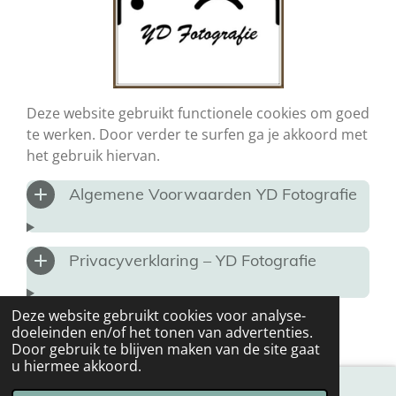
Deze website gebruikt functionele cookies om goed
te werken. Door verder te surfen ga je akkoord met
het gebruik hiervan.
Algemene Voorwaarden YD Fotografie
Privacyverklaring – YD Fotografie
© 2021 - 2026 YD Fotografie
Deze website gebruikt cookies voor analyse-
Powered by
JouwWeb
doeleinden en/of het tonen van advertenties.
Door gebruik te blijven maken van de site gaat
u hiermee akkoord.