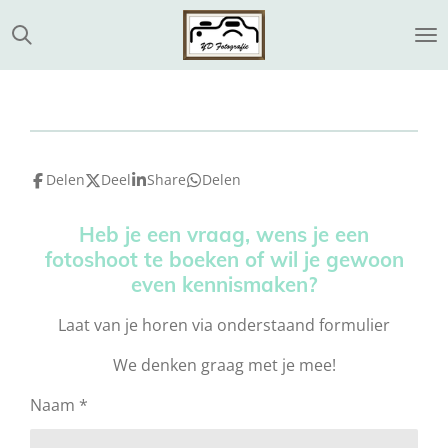
Ga
direct
naar
de
hoofdinhoud
Delen
Deel
Share
Delen
Heb je een vraag, wens je een
fotoshoot te boeken of wil je gewoon
even kennismaken?
Laat van je horen via onderstaand formulier
We denken graag met je mee!
Naam *